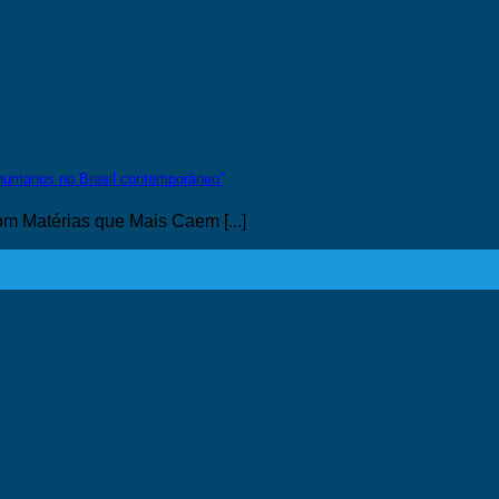
 humanos no Brasil contemporâneo”
 Matérias que Mais Caem [...]