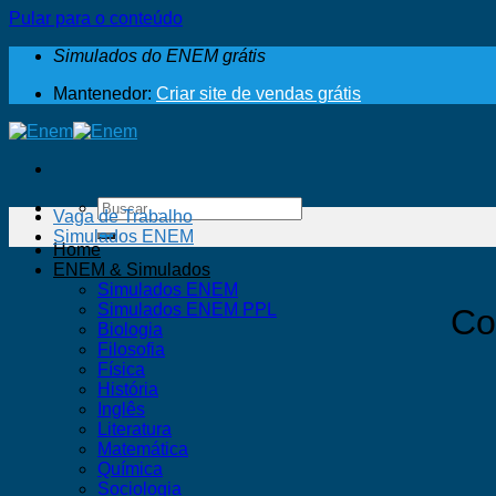
Pular para o conteúdo
Simulados do ENEM grátis
Mantenedor:
Criar site de vendas grátis
Vaga de Trabalho
Simulados ENEM
Home
ENEM & Simulados
Simulados ENEM
Simulados ENEM PPL
Co
Biologia
Filosofia
Física
História
Inglês
Literatura
Matemática
Química
Sociologia