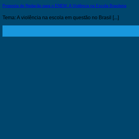
Proposta de Redação para o ENEM: A Violência na Escola Brasileira
Tema: A violência na escola em questão no Brasil [...]
26
jun