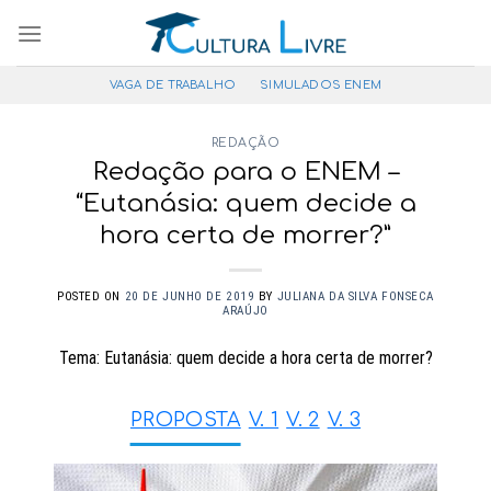
Pular
para
o
VAGA DE TRABALHO
SIMULADOS ENEM
conteúdo
REDAÇÃO
Redação para o ENEM –
“Eutanásia: quem decide a
hora certa de morrer?”
POSTED ON
20 DE JUNHO DE 2019
BY
JULIANA DA SILVA FONSECA
ARAÚJO
Tema: Eutanásia: quem decide a hora certa de morrer?
PROPOSTA
V. 1
V. 2
V. 3