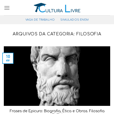
Pular
para
o
VAGA DE TRABALHO
SIMULADOS ENEM
conteúdo
ARQUIVOS DA CATEGORIA:
FILOSOFIA
10
abr
Frases de Epicuro: Biografia, Ética e Obras. Filosofia