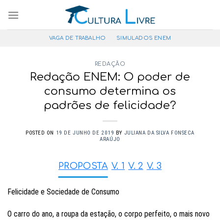
Pular
para
o
VAGA DE TRABALHO
SIMULADOS ENEM
conteúdo
REDAÇÃO
Redação ENEM: O poder de
consumo determina os
padrões de felicidade?
POSTED ON
19 DE JUNHO DE 2019
BY
JULIANA DA SILVA FONSECA
ARAÚJO
PROPOSTA
V. 1
V. 2
V. 3
Felicidade e Sociedade de Consumo
O carro do ano, a roupa da estação, o corpo perfeito, o mais novo