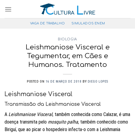
Pular
para
o
VAGA DE TRABALHO
SIMULADOS ENEM
conteúdo
BIOLOGIA
Leishmaniose Visceral e
Tegumentar, em Cães e
Humanos. Tratamento
POSTED ON
16 DE MARÇO DE 2018
BY
DIEGO LOPES
Leishmaniose Visceral
Transmissão da Leishmaniose Visceral
A
Leishmaniose Visceral
, também conhecida como Calazar, é uma
doença transmita pelo
mosquito palha
, também conhecido como
Biriguí, que ao picar o hospedeiro infecta-o com a Leishmania