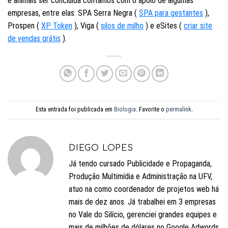
e animais ser concluída contamos com o apoio de algumas
empresas, entre elas: SPA Serra Negra (
SPA para gestantes
),
Prospen (
XP Token
), Viga (
silos de milho
) e eSites (
criar site
de vendas grátis
).
Esta entrada foi publicada em
Biologia
. Favorite o
permalink
.
DIEGO LOPES
Já tendo cursado Publicidade e Propaganda,
Produção Multimídia e Administração na UFV,
atuo na como coordenador de projetos web há
mais de dez anos. Já trabalhei em 3 empresas
no Vale do Silício, gerenciei grandes equipes e
mais de milhões de dólares no Google Adwords